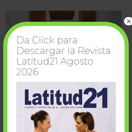
×
Da Click para
Descargar la Revista
Latitud21 Agosto
2026
Cuando la solidaridad inspira; cumplen
sueños Fairmont Mayakoba y Make-A-Wish
México
1 julio, 2026