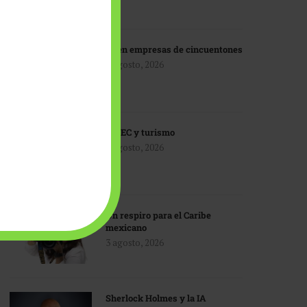
IA en empresas de cincuentones
3 agosto, 2026
TMEC y turismo
3 agosto, 2026
Un respiro para el Caribe
mexicano
3 agosto, 2026
Sherlock Holmes y la IA