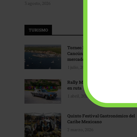
3 agosto, 2026
TURISMO
Torneo Internacional de Pesca
Cancún: Navegando hacia nuevos
mercados
1 julio, 2026
Rally Maya: Herencia automotriz
en ruta
1 abril, 2026
Quinto Festival Gastronómico del
Caribe Mexicano
2 marzo, 2026