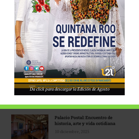
Tecnológico de Monterrey
3 agosto, 2026
Promoción turística con visión
1 abril, 2026
Industria global en
Da click para descargar la Edición de Agosto
reconfiguración
31 marzo, 2026
Palacio Postal: Encuentro de
historia, arte y vida cotidiana
10 diciembre, 2025