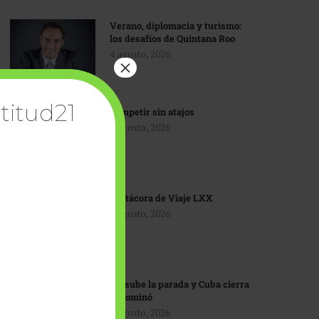
Verano, diplomacia y turismo:
los desafíos de Quintana Roo
4 agosto, 2026
×
titud21
Competir sin atajos
4 agosto, 2026
Bitácora de Viaje LXX
3 agosto, 2026
EU sube la parada y Cuba cierra
el dominó
3 agosto, 2026