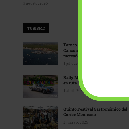
3 agosto, 2026
TURISMO
Torneo Internacional de Pesca
Cancún: Navegando hacia nuevos
mercados
1 julio, 2026
Rally Maya: Herencia automotriz
en ruta
1 abril, 2026
Quinto Festival Gastronómico del
Caribe Mexicano
2 marzo, 2026