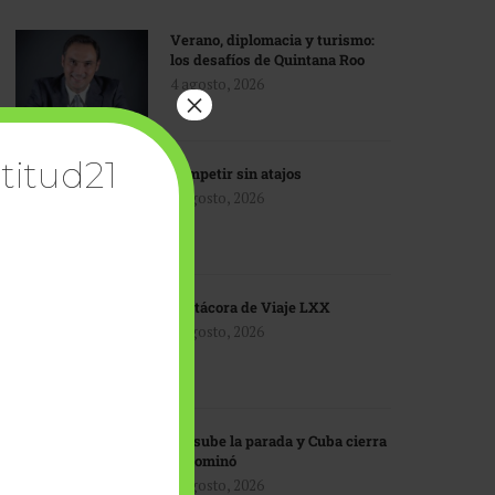
Verano, diplomacia y turismo:
los desafíos de Quintana Roo
4 agosto, 2026
×
titud21
Competir sin atajos
4 agosto, 2026
Bitácora de Viaje LXX
3 agosto, 2026
EU sube la parada y Cuba cierra
el dominó
3 agosto, 2026