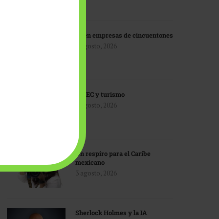
IA en empresas de cincuentones
3 agosto, 2026
TMEC y turismo
3 agosto, 2026
Un respiro para el Caribe
mexicano
3 agosto, 2026
Sherlock Holmes y la IA