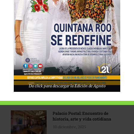
Tecnológico de Monterrey
3 agosto, 2026
Promoción turística con visión
1 abril, 2026
Industria global en
Da click para descargar la Edición de Agosto
reconfiguración
31 marzo, 2026
Palacio Postal: Encuentro de
historia, arte y vida cotidiana
10 diciembre, 2025