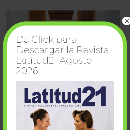
×
Da Click para
Descargar la Revista
Latitud21 Agosto
2026
Cuando la solidaridad inspira; cumplen
sueños Fairmont Mayakoba y Make-A-Wish
México
1 julio, 2026