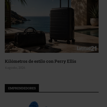
lómetros de estilo con Perry Ellis
Aer
gosto, 2026
4 ag
EMPRENDEDORES