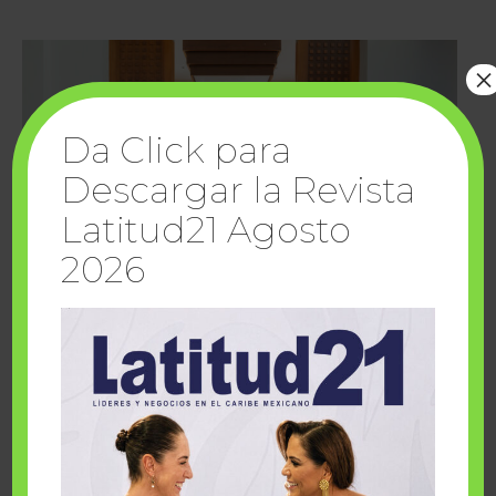
×
Da Click para
Descargar la Revista
Latitud21 Agosto
2026
Cuando la solidaridad inspira; cumplen
sueños Fairmont Mayakoba y Make-A-Wish
México
1 julio, 2026