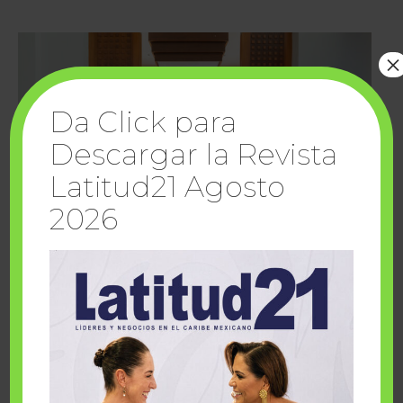
×
Da Click para
Descargar la Revista
Latitud21 Agosto
2026
Cuando la solidaridad inspira; cumplen
sueños Fairmont Mayakoba y Make-A-Wish
México
1 julio, 2026