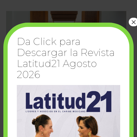
×
Da Click para
Descargar la Revista
Latitud21 Agosto
2026
Cuando la solidaridad inspira; cumplen
sueños Fairmont Mayakoba y Make-A-Wish
México
1 julio, 2026