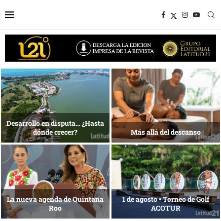
1 al 28 de agosto •
Energía que Impulsa la
Fundación Isleña
competitividad
Reconocimiento de viajeros
La esencia del servicio