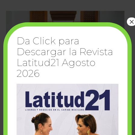
×
Da Click para
Descargar la Revista
Latitud21 Agosto
2026
Cuando la solidaridad inspira; cumplen
sueños Fairmont Mayakoba y Make-A-Wish
México
1 julio, 2026