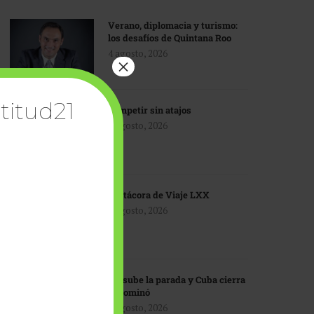
Verano, diplomacia y turismo:
los desafíos de Quintana Roo
4 agosto, 2026
×
titud21
Competir sin atajos
4 agosto, 2026
Bitácora de Viaje LXX
3 agosto, 2026
EU sube la parada y Cuba cierra
el dominó
3 agosto, 2026