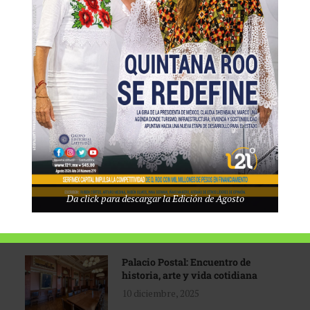
Tecnológico de Monterrey
3 agosto, 2026
Promoción turística con visión
1 abril, 2026
Industria global en
Da click para descargar la Edición de Agosto
reconfiguración
31 marzo, 2026
Palacio Postal: Encuentro de
historia, arte y vida cotidiana
10 diciembre, 2025