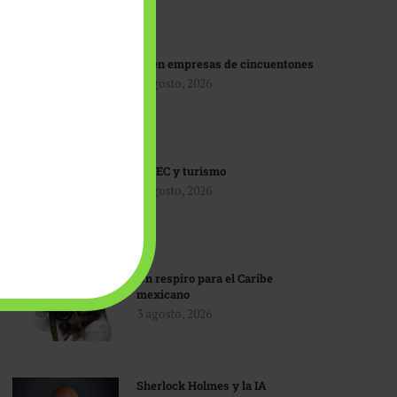
IA en empresas de cincuentones
3 agosto, 2026
TMEC y turismo
3 agosto, 2026
Un respiro para el Caribe
mexicano
3 agosto, 2026
Sherlock Holmes y la IA