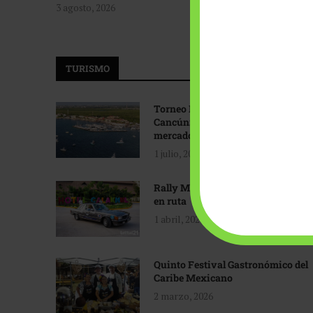
3 agosto, 2026
TURISMO
Torneo Internacional de Pesca
Cancún: Navegando hacia nuevos
mercados
1 julio, 2026
Rally Maya: Herencia automotriz
en ruta
1 abril, 2026
Quinto Festival Gastronómico del
Caribe Mexicano
2 marzo, 2026