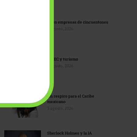
IA en empresas de cincuentones
3 agosto, 2026
TMEC y turismo
3 agosto, 2026
Un respiro para el Caribe
mexicano
3 agosto, 2026
Sherlock Holmes y la IA