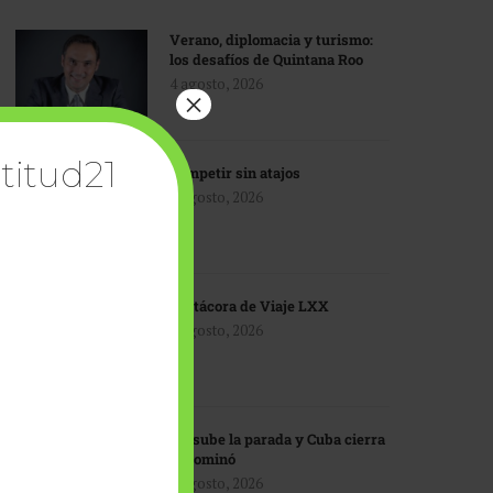
Verano, diplomacia y turismo:
los desafíos de Quintana Roo
4 agosto, 2026
×
titud21
Competir sin atajos
4 agosto, 2026
Bitácora de Viaje LXX
3 agosto, 2026
EU sube la parada y Cuba cierra
el dominó
3 agosto, 2026