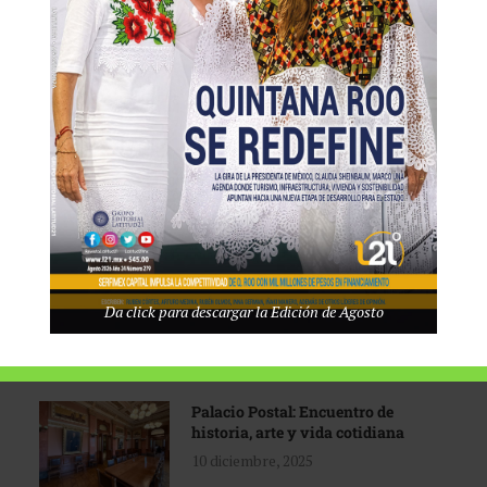
Tecnológico de Monterrey
3 agosto, 2026
Promoción turística con visión
1 abril, 2026
Industria global en
Da click para descargar la Edición de Agosto
reconfiguración
31 marzo, 2026
Palacio Postal: Encuentro de
historia, arte y vida cotidiana
10 diciembre, 2025