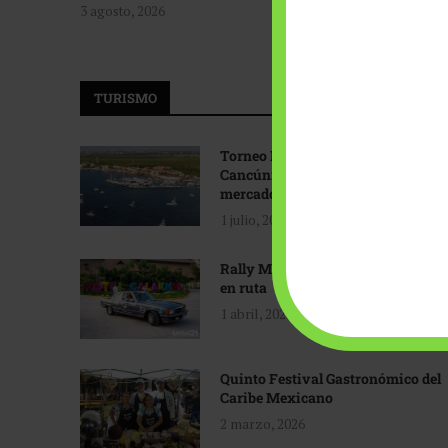
3 agosto, 2026
TURISMO
Torneo Internacional de Pesca
Cancún: Navegando hacia nuevos
mercados
1 julio, 2026
Rally Maya: Herencia automotriz
en ruta
1 abril, 2026
Quinto Festival Gastronómico del
Caribe Mexicano
2 marzo, 2026