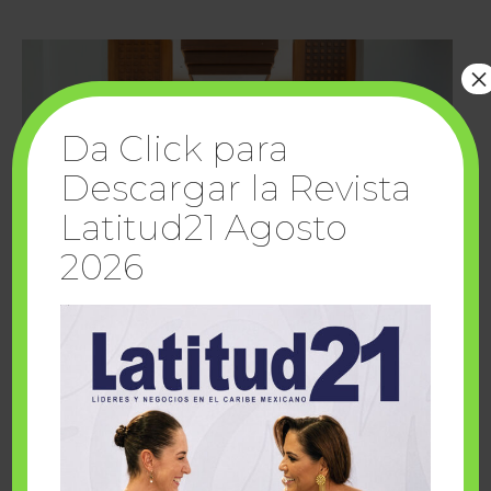
×
Da Click para
Descargar la Revista
Latitud21 Agosto
2026
Cuando la solidaridad inspira; cumplen
sueños Fairmont Mayakoba y Make-A-Wish
México
1 julio, 2026