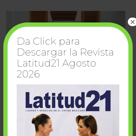
×
Da Click para
Descargar la Revista
Latitud21 Agosto
2026
Cuando la solidaridad inspira; cumplen
sueños Fairmont Mayakoba y Make-A-Wish
México
1 julio, 2026