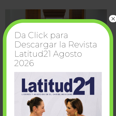
×
Da Click para
Descargar la Revista
Latitud21 Agosto
2026
Cuando la solidaridad inspira; cumplen
sueños Fairmont Mayakoba y Make-A-Wish
México
1 julio, 2026