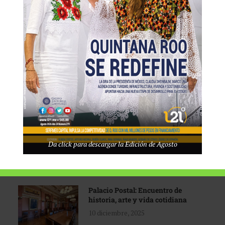
Tecnológico de Monterrey
3 agosto, 2026
Promoción turística con visión
1 abril, 2026
Industria global en
Da click para descargar la Edición de Agosto
reconfiguración
31 marzo, 2026
Palacio Postal: Encuentro de
historia, arte y vida cotidiana
10 diciembre, 2025