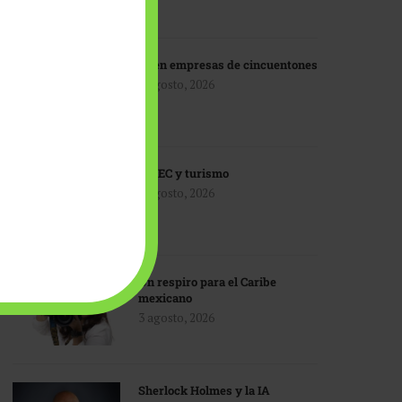
IA en empresas de cincuentones
3 agosto, 2026
TMEC y turismo
3 agosto, 2026
Un respiro para el Caribe
mexicano
3 agosto, 2026
Sherlock Holmes y la IA