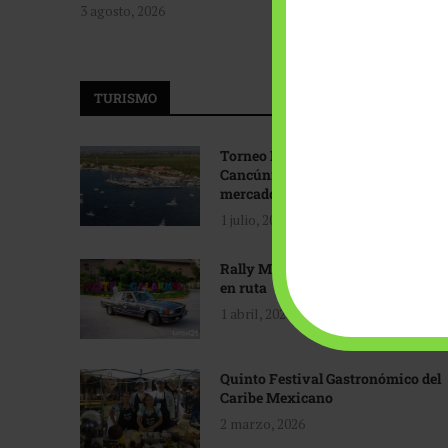
3 agosto, 2026
TURISMO
Torneo Internacional de Pesca
Cancún: Navegando hacia nuevos
mercados
1 julio, 2026
Rally Maya: Herencia automotriz
en ruta
1 abril, 2026
Quinto Festival Gastronómico del
Caribe Mexicano
2 marzo, 2026