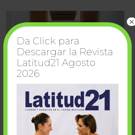
×
Da Click para
Descargar la Revista
Latitud21 Agosto
2026
Cuando la solidaridad inspira; cumplen
sueños Fairmont Mayakoba y Make-A-Wish
México
1 julio, 2026