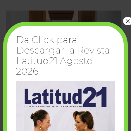
×
Da Click para
Descargar la Revista
Latitud21 Agosto
2026
Cuando la solidaridad inspira; cumplen
sueños Fairmont Mayakoba y Make-A-Wish
México
1 julio, 2026