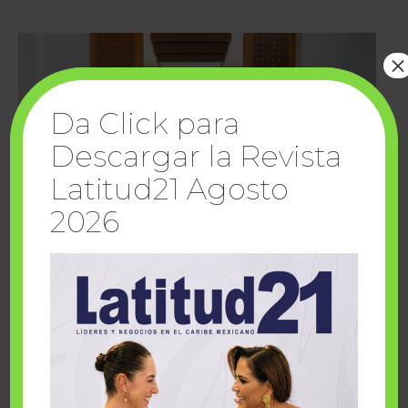
×
Da Click para
Descargar la Revista
Latitud21 Agosto
2026
Cuando la solidaridad inspira; cumplen
sueños Fairmont Mayakoba y Make-A-Wish
México
1 julio, 2026