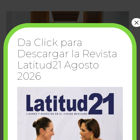
×
Da Click para
Descargar la Revista
Latitud21 Agosto
2026
Cuando la solidaridad inspira; cumplen
sueños Fairmont Mayakoba y Make-A-Wish
México
1 julio, 2026