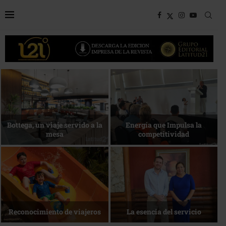
Desarrollo en disputa… ¿Hasta
dónde crecer?
Más allá del descanso
La nueva agenda de Quintana
1 de agosto • Torneo de Golf
Roo
ACOTUR