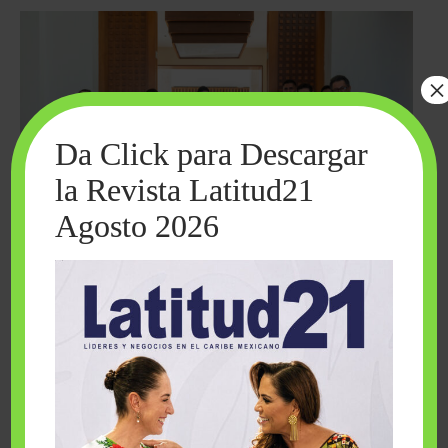
×
Da Click para Descargar
la Revista Latitud21
Agosto 2026
Cuando la solidaridad inspira; cumplen
sueños Fairmont Mayakoba y Make-A-Wish
México
1 julio, 2026
Fairmont Mayakoba y Make-A-Wish México unieron esfuerzos