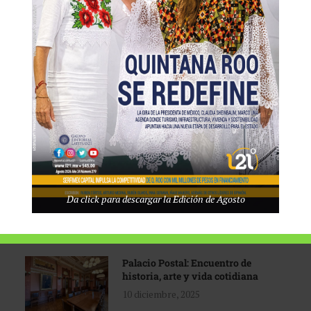
Tecnológico de Monterrey
3 agosto, 2026
Promoción turística con visión
1 abril, 2026
Industria global en
Da click para descargar la Edición de Agosto
reconfiguración
31 marzo, 2026
Palacio Postal: Encuentro de
historia, arte y vida cotidiana
10 diciembre, 2025