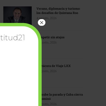
Verano, diplomacia y turismo:
los desafíos de Quintana Roo
4 agosto, 2026
×
titud21
Competir sin atajos
4 agosto, 2026
Bitácora de Viaje LXX
3 agosto, 2026
EU sube la parada y Cuba cierra
el dominó
3 agosto, 2026