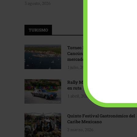
3 agosto, 2026
TURISMO
Torneo Internacional de Pesca
Cancún: Navegando hacia nuevos
mercados
1 julio, 2026
Rally Maya: Herencia automotriz
en ruta
1 abril, 2026
Quinto Festival Gastronómico del
Caribe Mexicano
2 marzo, 2026