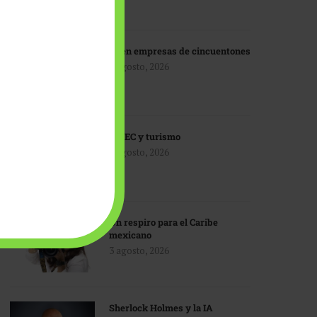
IA en empresas de cincuentones
3 agosto, 2026
TMEC y turismo
3 agosto, 2026
Un respiro para el Caribe
mexicano
3 agosto, 2026
Sherlock Holmes y la IA