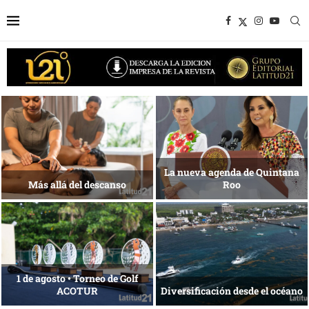
Energía que Impulsa la
competitividad
Reconocimiento de viajeros
Desarrollo en disputa… ¿Hasta
La esencia del servicio
dónde crecer?