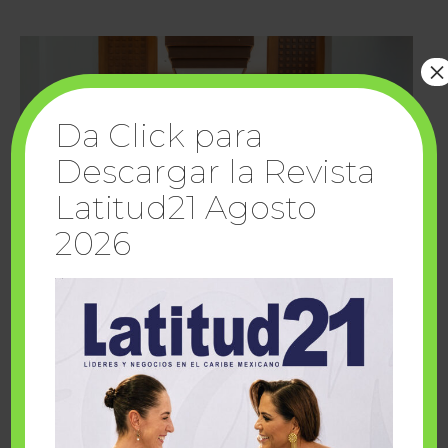
×
Da Click para
Descargar la Revista
Latitud21 Agosto
2026
Cuando la solidaridad inspira; cumplen
sueños Fairmont Mayakoba y Make-A-Wish
México
1 julio, 2026