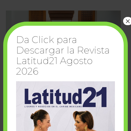
×
Da Click para
Descargar la Revista
Latitud21 Agosto
2026
Cuando la solidaridad inspira; cumplen
sueños Fairmont Mayakoba y Make-A-Wish
México
1 julio, 2026