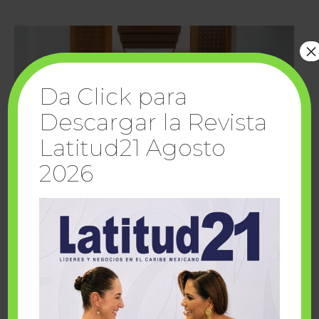
×
Da Click para
Descargar la Revista
Latitud21 Agosto
2026
Cuando la solidaridad inspira; cumplen
sueños Fairmont Mayakoba y Make-A-Wish
México
1 julio, 2026