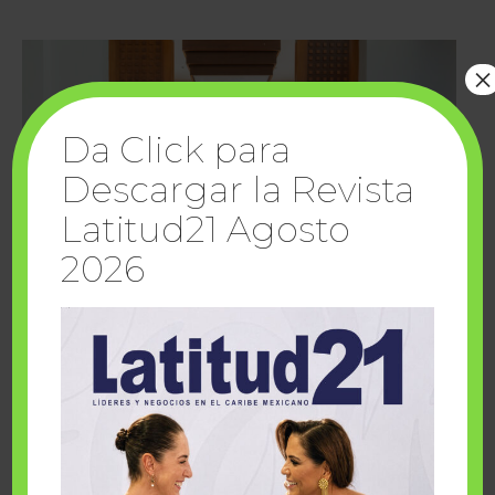
×
Da Click para
Descargar la Revista
Latitud21 Agosto
2026
Cuando la solidaridad inspira; cumplen
sueños Fairmont Mayakoba y Make-A-Wish
México
1 julio, 2026