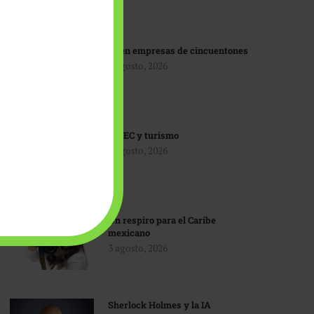
IA en empresas de cincuentones
3 agosto, 2026
TMEC y turismo
3 agosto, 2026
Un respiro para el Caribe
mexicano
3 agosto, 2026
Sherlock Holmes y la IA