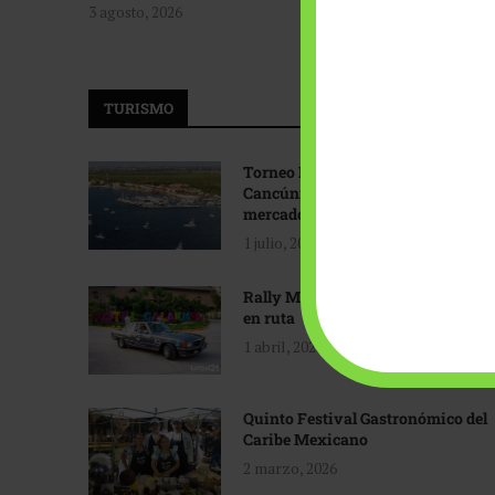
3 agosto, 2026
TURISMO
Torneo Internacional de Pesca
Cancún: Navegando hacia nuevos
mercados
1 julio, 2026
Rally Maya: Herencia automotriz
en ruta
1 abril, 2026
Quinto Festival Gastronómico del
Caribe Mexicano
2 marzo, 2026