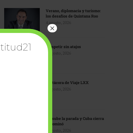
Verano, diplomacia y turismo:
los desafíos de Quintana Roo
4 agosto, 2026
×
titud21
Competir sin atajos
4 agosto, 2026
Bitácora de Viaje LXX
3 agosto, 2026
EU sube la parada y Cuba cierra
el dominó
3 agosto, 2026