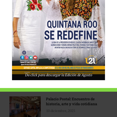
Tecnológico de Monterrey
3 agosto, 2026
Promoción turística con visión
1 abril, 2026
Industria global en
Da click para descargar la Edición de Agosto
reconfiguración
31 marzo, 2026
Palacio Postal: Encuentro de
historia, arte y vida cotidiana
10 diciembre, 2025