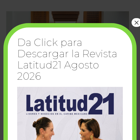
×
Da Click para
Descargar la Revista
Latitud21 Agosto
2026
Cuando la solidaridad inspira; cumplen
sueños Fairmont Mayakoba y Make-A-Wish
México
1 julio, 2026