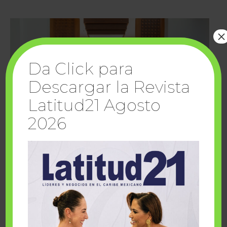
×
Da Click para
Descargar la Revista
Latitud21 Agosto
2026
Cuando la solidaridad inspira; cumplen
sueños Fairmont Mayakoba y Make-A-Wish
México
1 julio, 2026