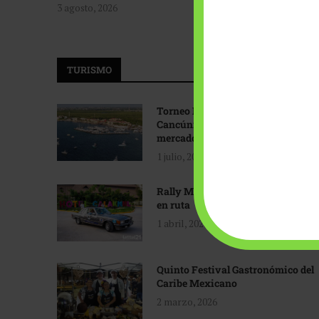
3 agosto, 2026
TURISMO
Torneo Internacional de Pesca
Cancún: Navegando hacia nuevos
mercados
1 julio, 2026
Rally Maya: Herencia automotriz
en ruta
1 abril, 2026
Quinto Festival Gastronómico del
Caribe Mexicano
2 marzo, 2026