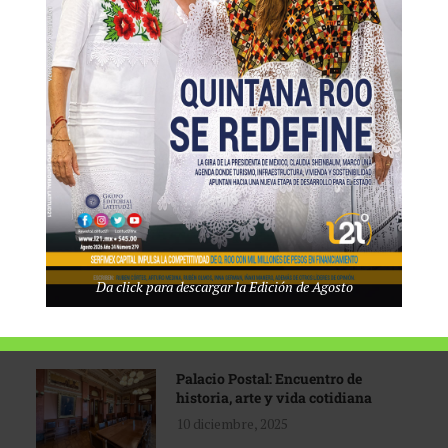
Tecnológico de Monterrey
3 agosto, 2026
Promoción turística con visión
1 abril, 2026
Industria global en
Da click para descargar la Edición de Agosto
reconfiguración
31 marzo, 2026
Palacio Postal: Encuentro de
historia, arte y vida cotidiana
10 diciembre, 2025