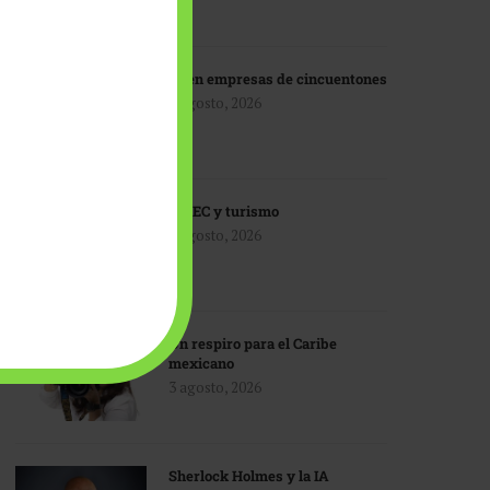
IA en empresas de cincuentones
3 agosto, 2026
TMEC y turismo
3 agosto, 2026
Un respiro para el Caribe
mexicano
3 agosto, 2026
Sherlock Holmes y la IA