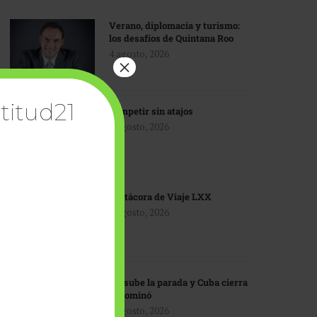
Verano, diplomacia y turismo:
los desafíos de Quintana Roo
4 agosto, 2026
×
titud21
Competir sin atajos
4 agosto, 2026
Bitácora de Viaje LXX
3 agosto, 2026
EU sube la parada y Cuba cierra
el dominó
3 agosto, 2026