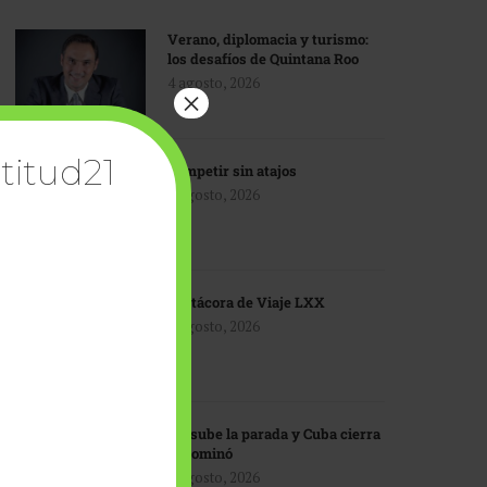
Verano, diplomacia y turismo:
los desafíos de Quintana Roo
4 agosto, 2026
×
titud21
Competir sin atajos
4 agosto, 2026
Bitácora de Viaje LXX
3 agosto, 2026
EU sube la parada y Cuba cierra
el dominó
3 agosto, 2026