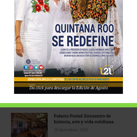
Tecnológico de Monterrey
3 agosto, 2026
Promoción turística con visión
1 abril, 2026
Industria global en
Da click para descargar la Edición de Agosto
reconfiguración
31 marzo, 2026
Palacio Postal: Encuentro de
historia, arte y vida cotidiana
10 diciembre, 2025