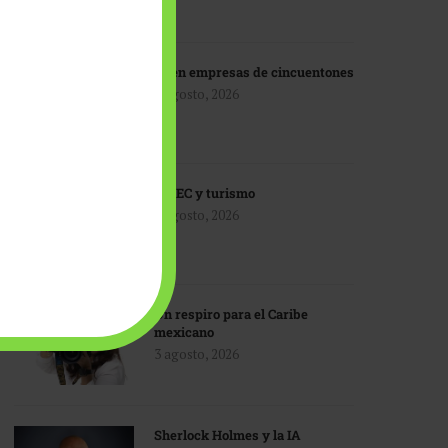
IA en empresas de cincuentones
3 agosto, 2026
TMEC y turismo
3 agosto, 2026
Un respiro para el Caribe
mexicano
3 agosto, 2026
Sherlock Holmes y la IA