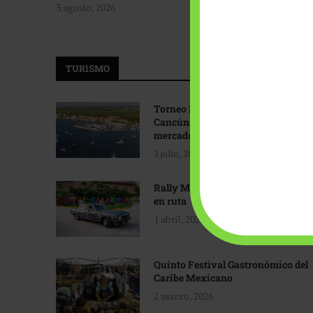
3 agosto, 2026
TURISMO
Torneo Internacional de Pesca
Cancún: Navegando hacia nuevos
mercados
1 julio, 2026
Rally Maya: Herencia automotriz
en ruta
1 abril, 2026
Quinto Festival Gastronómico del
Caribe Mexicano
2 marzo, 2026