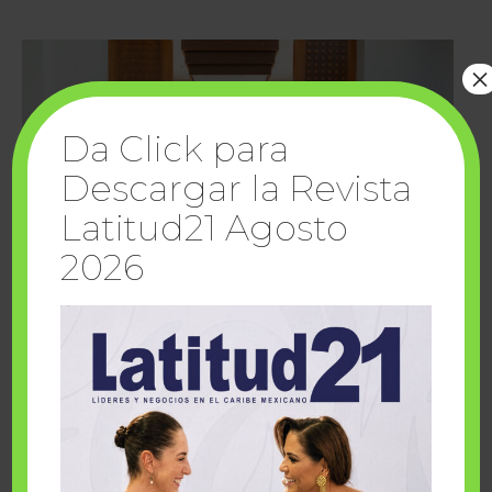
×
Da Click para
Descargar la Revista
Latitud21 Agosto
2026
Cuando la solidaridad inspira; cumplen
sueños Fairmont Mayakoba y Make-A-Wish
México
1 julio, 2026