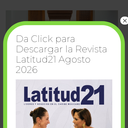
×
Da Click para
Descargar la Revista
Latitud21 Agosto
2026
Cuando la solidaridad inspira; cumplen
sueños Fairmont Mayakoba y Make-A-Wish
México
1 julio, 2026