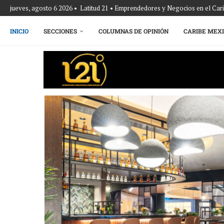
jueves, agosto 6 2026 • Latitud 21 • Emprendedores y Negocios en el Ca
INICIO
SECCIONES
COLUMNAS DE OPINIÓN
CARIBE MEX
Energía que Impulsa la competitividad