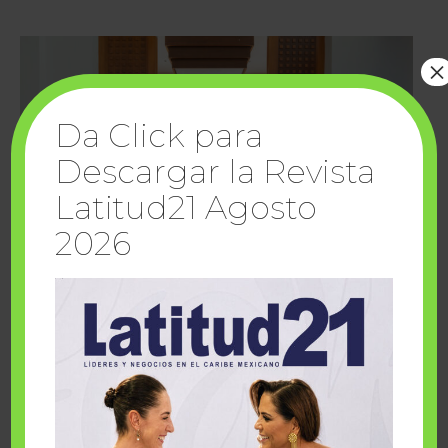
×
Da Click para
Descargar la Revista
Latitud21 Agosto
2026
Cuando la solidaridad inspira; cumplen
sueños Fairmont Mayakoba y Make-A-Wish
México
1 julio, 2026