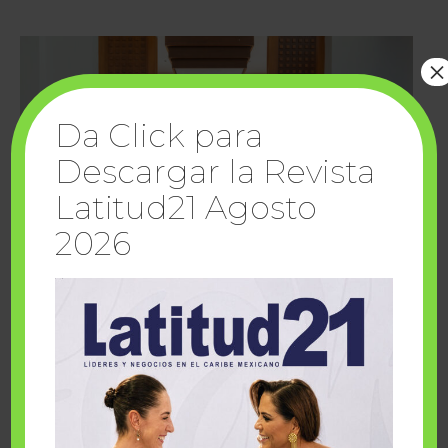
×
Da Click para
Descargar la Revista
Latitud21 Agosto
2026
Cuando la solidaridad inspira; cumplen
sueños Fairmont Mayakoba y Make-A-Wish
México
1 julio, 2026