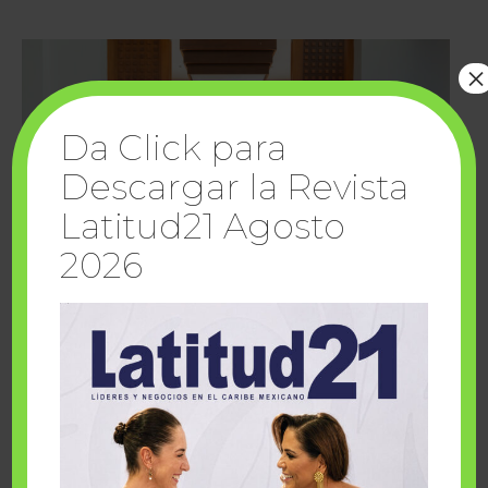
×
Da Click para
Descargar la Revista
Latitud21 Agosto
2026
Cuando la solidaridad inspira; cumplen
sueños Fairmont Mayakoba y Make-A-Wish
México
1 julio, 2026