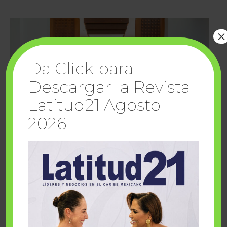
×
Da Click para
Descargar la Revista
Latitud21 Agosto
2026
Cuando la solidaridad inspira; cumplen
sueños Fairmont Mayakoba y Make-A-Wish
México
1 julio, 2026