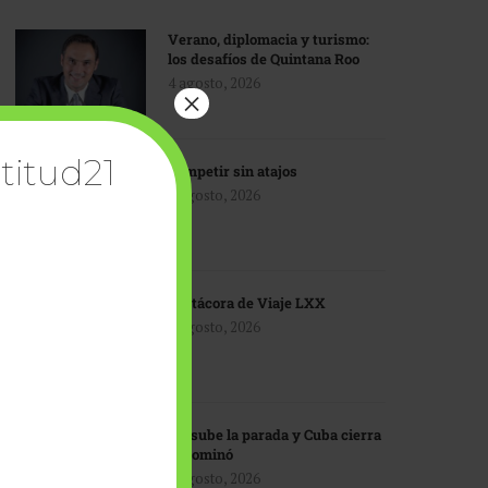
Verano, diplomacia y turismo:
los desafíos de Quintana Roo
4 agosto, 2026
×
titud21
Competir sin atajos
4 agosto, 2026
Bitácora de Viaje LXX
3 agosto, 2026
EU sube la parada y Cuba cierra
el dominó
3 agosto, 2026