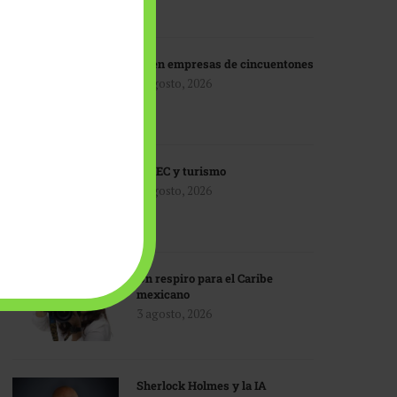
IA en empresas de cincuentones
3 agosto, 2026
TMEC y turismo
3 agosto, 2026
Un respiro para el Caribe
mexicano
3 agosto, 2026
Sherlock Holmes y la IA