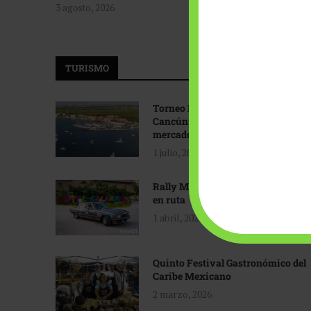
3 agosto, 2026
TURISMO
Torneo Internacional de Pesca
Cancún: Navegando hacia nuevos
mercados
1 julio, 2026
Rally Maya: Herencia automotriz
en ruta
1 abril, 2026
Quinto Festival Gastronómico del
Caribe Mexicano
2 marzo, 2026