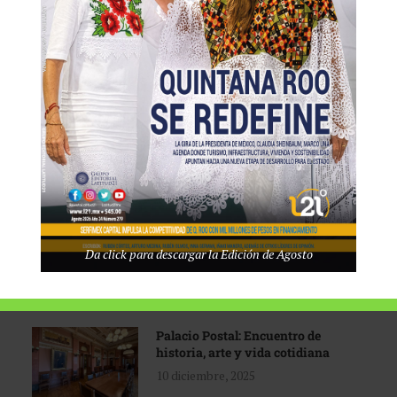
Tecnológico de Monterrey
3 agosto, 2026
Promoción turística con visión
1 abril, 2026
Industria global en
Da click para descargar la Edición de Agosto
reconfiguración
31 marzo, 2026
Palacio Postal: Encuentro de
historia, arte y vida cotidiana
10 diciembre, 2025