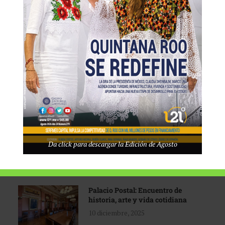
Tecnológico de Monterrey
3 agosto, 2026
Promoción turística con visión
1 abril, 2026
Industria global en
Da click para descargar la Edición de Agosto
reconfiguración
31 marzo, 2026
Palacio Postal: Encuentro de
historia, arte y vida cotidiana
10 diciembre, 2025