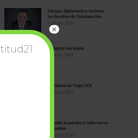
Verano, diplomacia y turismo:
los desafíos de Quintana Roo
4 agosto, 2026
×
titud21
Competir sin atajos
4 agosto, 2026
Bitácora de Viaje LXX
3 agosto, 2026
EU sube la parada y Cuba cierra
el dominó
3 agosto, 2026