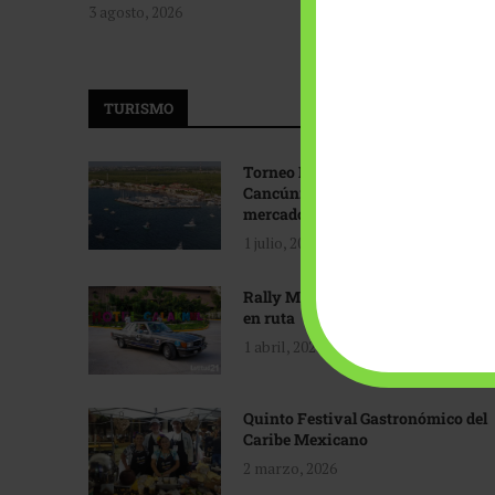
3 agosto, 2026
TURISMO
Torneo Internacional de Pesca
Cancún: Navegando hacia nuevos
mercados
1 julio, 2026
Rally Maya: Herencia automotriz
en ruta
1 abril, 2026
Quinto Festival Gastronómico del
Caribe Mexicano
2 marzo, 2026