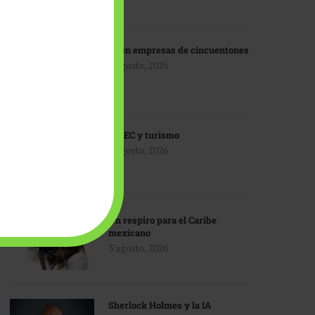
IA en empresas de cincuentones
3 agosto, 2026
TMEC y turismo
3 agosto, 2026
Un respiro para el Caribe
mexicano
3 agosto, 2026
Sherlock Holmes y la IA