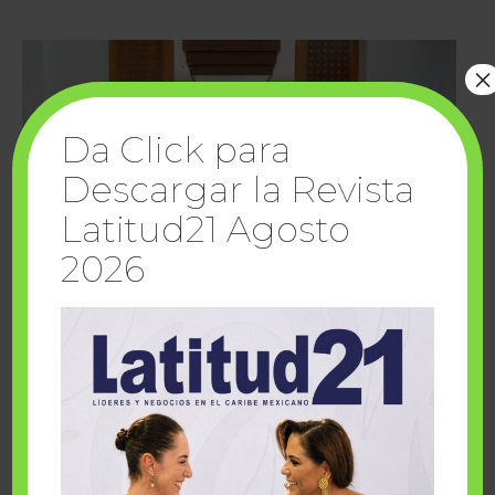
×
Da Click para
Descargar la Revista
Latitud21 Agosto
2026
Cuando la solidaridad inspira; cumplen
sueños Fairmont Mayakoba y Make-A-Wish
México
1 julio, 2026