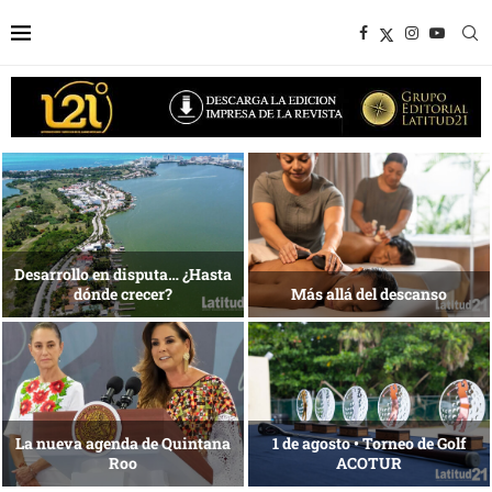
1 al 28 de agosto •
Energía que Impulsa la
Fundación Isleña
competitividad
Reconocimiento de viajeros
La esencia del servicio