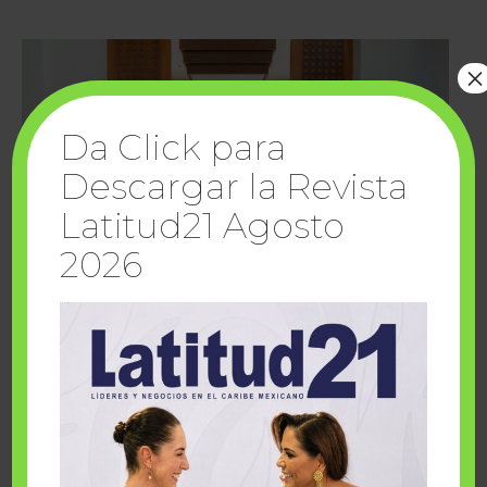
×
Da Click para
Descargar la Revista
Latitud21 Agosto
2026
Cuando la solidaridad inspira; cumplen
sueños Fairmont Mayakoba y Make-A-Wish
México
1 julio, 2026