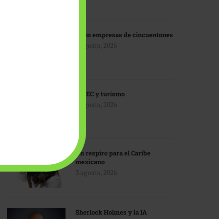
IA en empresas de cincuentones
3 agosto, 2026
TMEC y turismo
3 agosto, 2026
Un respiro para el Caribe
mexicano
3 agosto, 2026
Sherlock Holmes y la IA