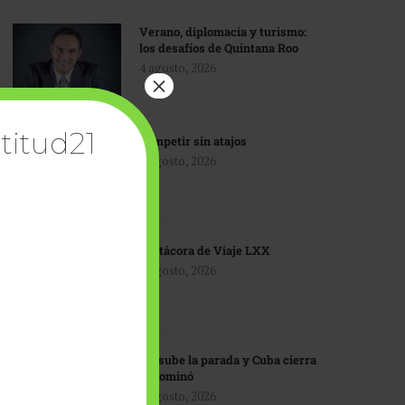
Verano, diplomacia y turismo:
los desafíos de Quintana Roo
4 agosto, 2026
×
titud21
Competir sin atajos
4 agosto, 2026
Bitácora de Viaje LXX
3 agosto, 2026
EU sube la parada y Cuba cierra
el dominó
3 agosto, 2026