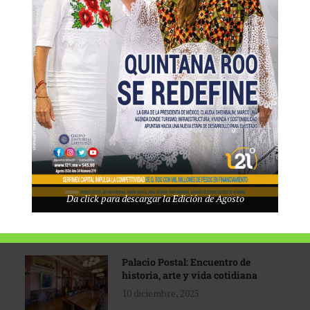
Tecnológico de Monterrey
3 agosto, 2026
Promoción turística con visión
1 abril, 2026
Industria global en
Da click para descargar la Edición de Agosto
reconfiguración
31 marzo, 2026
Palacio Postal: Encuentro de
historia, arte y vida cotidiana
10 diciembre, 2025