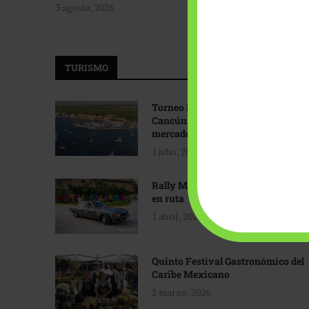
3 agosto, 2026
TURISMO
Torneo Internacional de Pesca
Cancún: Navegando hacia nuevos
mercados
1 julio, 2026
Rally Maya: Herencia automotriz
en ruta
1 abril, 2026
Quinto Festival Gastronómico del
Caribe Mexicano
2 marzo, 2026