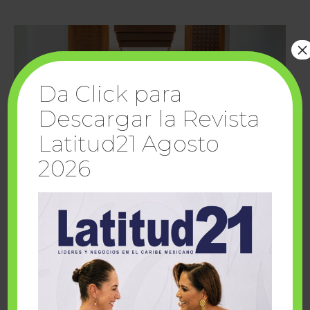
×
Da Click para
Descargar la Revista
Latitud21 Agosto
2026
Cuando la solidaridad inspira; cumplen
sueños Fairmont Mayakoba y Make-A-Wish
México
1 julio, 2026