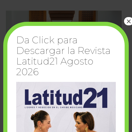
×
Da Click para
Descargar la Revista
Latitud21 Agosto
2026
Cuando la solidaridad inspira; cumplen
sueños Fairmont Mayakoba y Make-A-Wish
México
1 julio, 2026