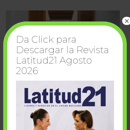
×
Da Click para
Descargar la Revista
Latitud21 Agosto
2026
Cuando la solidaridad inspira; cumplen
sueños Fairmont Mayakoba y Make-A-Wish
México
1 julio, 2026