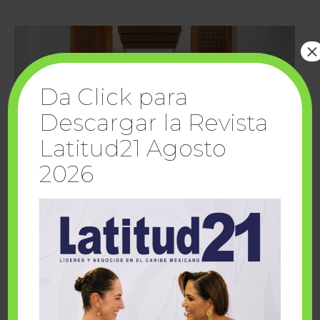
×
Da Click para
Descargar la Revista
Latitud21 Agosto
2026
Cuando la solidaridad inspira; cumplen
sueños Fairmont Mayakoba y Make-A-Wish
México
1 julio, 2026