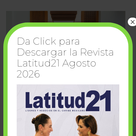
×
Da Click para
Descargar la Revista
Latitud21 Agosto
2026
Cuando la solidaridad inspira; cumplen
sueños Fairmont Mayakoba y Make-A-Wish
México
1 julio, 2026