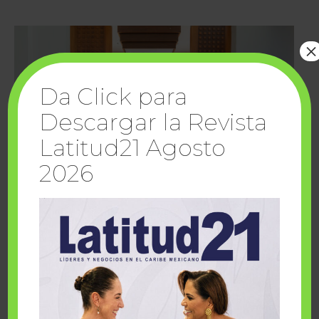
×
Da Click para
Descargar la Revista
Latitud21 Agosto
2026
Cuando la solidaridad inspira; cumplen
sueños Fairmont Mayakoba y Make-A-Wish
México
1 julio, 2026